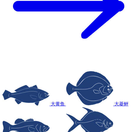
大黄鱼
大菱鲆