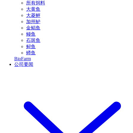
所有饲料
大黄鱼
大菱鲆
加州鲈
金鲳鱼
鳗鱼
石斑鱼
鲟鱼
鳟鱼
BioFarm
公司要闻