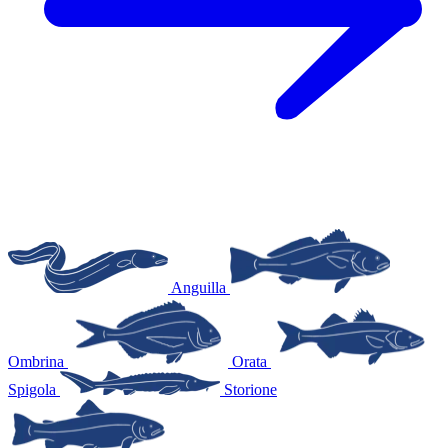
Anguilla
Ombrina
Orata
Spigola
Storione