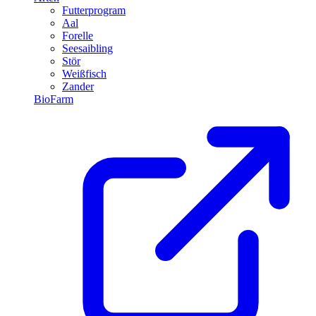
Futterprogram
Aal
Forelle
Seesaibling
Stör
Weißfisch
Zander
BioFarm