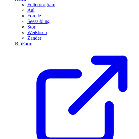
Futterprogram
Aal
Forelle
Seesaibling
Stör
Weißfisch
Zander
BioFarm