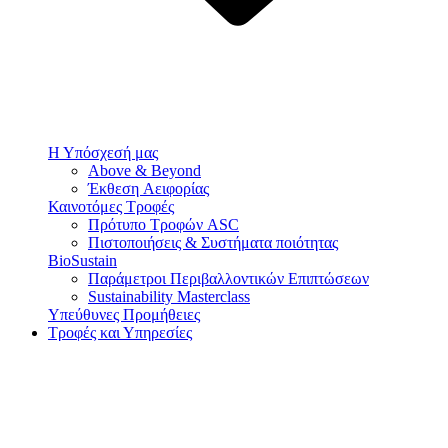
Η Υπόσχεσή μας
Above & Beyond
Έκθεση Αειφορίας
Καινοτόμες Τροφές
Πρότυπο Τροφών ASC
Πιστοποιήσεις & Συστήματα ποιότητας
BioSustain
Παράμετροι Περιβαλλοντικών Επιπτώσεων
Sustainability Masterclass
Υπεύθυνες Προμήθειες
Τροφές και Υπηρεσίες