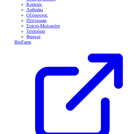
Κρανιός
Λαβράκι
Οξύρυγχος
Πέστροφα
Στικτό-Μυλοκόπι
Τσιπούρα
Φαγκρί
BioFarm