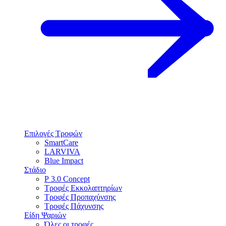
Επιλογές Τροφών
SmartCare
LARVIVA
Blue Impact
Στάδιο
P 3.0 Concept
Τροφές Εκκολαπτηρίων
Τροφές Προπαχύνσης
Τροφές Πάχυνσης
Είδη Ψαριών
Όλες οι τροφές