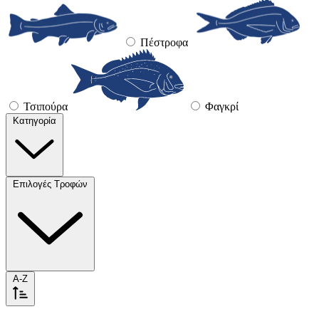
Πέστροφα
Τσιπούρα
Φαγκρί
Κατηγορία
Επιλογές Τροφών
A-Z