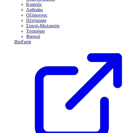
Κρανιός
Λαβράκι
Οξύρυγχος
Πέστροφα
Στικτό-Μυλοκόπι
Τσιπούρα
Φαγκρί
BioFarm