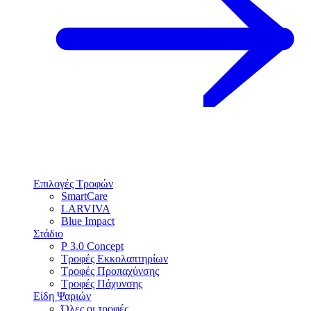
Επιλογές Τροφών
SmartCare
LARVIVA
Blue Impact
Στάδιο
P 3.0 Concept
Τροφές Εκκολαπτηρίων
Τροφές Προπαχύνσης
Τροφές Πάχυνσης
Είδη Ψαριών
Όλες οι τροφές