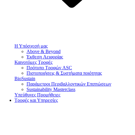
Η Υπόσχεσή μας
Above & Beyond
Έκθεση Αειφορίας
Καινοτόμες Τροφές
Πρότυπο Τροφών ASC
Πιστοποιήσεις & Συστήματα ποιότητας
BioSustain
Παράμετροι Περιβαλλοντικών Επιπτώσεων
Sustainability Masterclass
Υπεύθυνες Προμήθειες
Τροφές και Υπηρεσίες