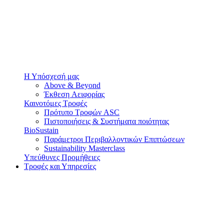
Η Υπόσχεσή μας
Above & Beyond
Έκθεση Αειφορίας
Καινοτόμες Τροφές
Πρότυπο Τροφών ASC
Πιστοποιήσεις & Συστήματα ποιότητας
BioSustain
Παράμετροι Περιβαλλοντικών Επιπτώσεων
Sustainability Masterclass
Υπεύθυνες Προμήθειες
Τροφές και Υπηρεσίες