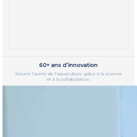
Au début de la décennie, BioMar établit des
installations de production en Tasmanie, en
Australie, et ouvre une nouvelle usine en
Chine. Une coentreprise est créée au
Vietnam avec VietUc, et l’entreprise acquiert
AQ1 Systems, société spécialisée dans la
technologie d’alimentation des crevettes.
60+ ans d’innovation
Plus récemment, BioMar obtient la pleine
propriété de son usine établie via la
Nourrir l’avenir de l’aquaculture grâce à la science
et à la collaboration.
coentreprise au Costa Rica.