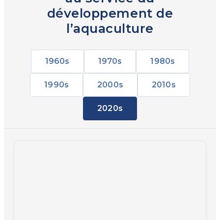
développement de
l’aquaculture
1960s
1970s
1980s
1990s
2000s
2010s
2020s
60
Les débuts
En 1962, un groupe d’éleveurs danois de
truites fonde Dansk Ørredfoder A/S avec