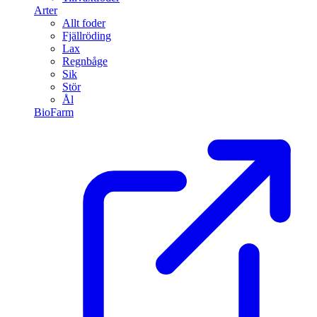
Arter
Allt foder
Fjällröding
Lax
Regnbåge
Sik
Stör
Ål
BioFarm