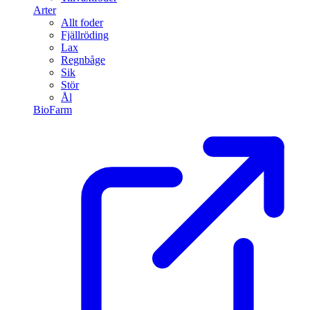
Arter
Allt foder
Fjällröding
Lax
Regnbåge
Sik
Stör
Ål
BioFarm