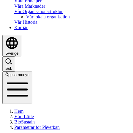
Våra Principer
Våra Marknader
Vår Organisationsstruktur
Vår lokala organisation
Vår Historia
Karriär
Sverige
Sök
Öppna menyn
Hem
Vårt Löfte
BioSustain
Parametrar för Påverkan