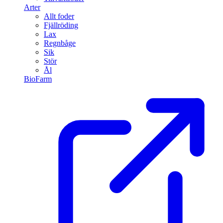
Arter
Allt foder
Fjällröding
Lax
Regnbåge
Sik
Stör
Ål
BioFarm