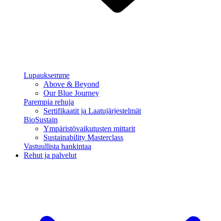
Lupauksemme
Above & Beyond
Our Blue Journey
Parempia rehuja
Sertifikaatit ja Laatujärjestelmät
BioSustain
Ympäristövaikutusten mittarit
Sustainability Masterclass
Vastuullista hankintaa
Rehut ja palvelut