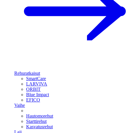
Rehuratkaisut
SmartCare
LARVIVA
ORBIT
Blue Impact
EFICO
Vaihe
Hautomorehut
Starttirehut
Kasvatusrehut
Laji