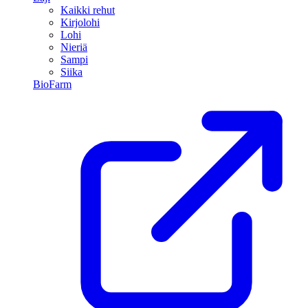
Kaikki rehut
Kirjolohi
Lohi
Nieriä
Sampi
Siika
BioFarm