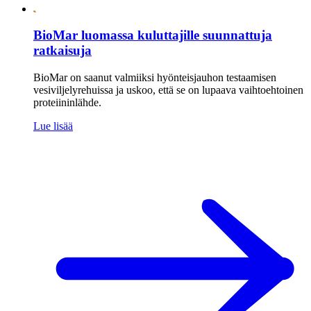
BioMar luomassa kuluttajille suunnattuja
ratkaisuja
BioMar on saanut valmiiksi hyönteisjauhon testaamisen
vesiviljelyrehuissa ja uskoo, että se on lupaava vaihtoehtoinen
proteiininlähde.
Lue lisää