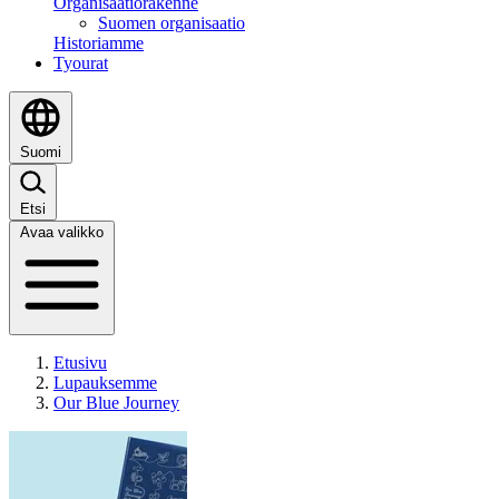
Organisaatiorakenne
Suomen organisaatio
Historiamme
Tyourat
Suomi
Etsi
Avaa valikko
Etusivu
Lupauksemme
Our Blue Journey