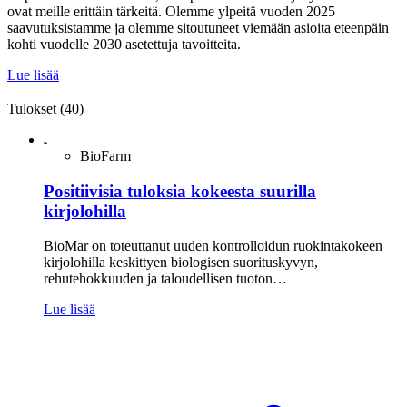
ovat meille erittäin tärkeitä. Olemme ylpeitä vuoden 2025
saavutuksistamme ja olemme sitoutuneet viemään asioita eteenpäin
kohti vuodelle 2030 asetettuja tavoitteita.
Lue lisää
Tulokset (40)
BioFarm
Positiivisia tuloksia kokeesta suurilla
kirjolohilla
BioMar on toteuttanut uuden kontrolloidun ruokintakokeen
kirjolohilla keskittyen biologisen suorituskyvyn,
rehutehokkuuden ja taloudellisen tuoton…
Lue lisää