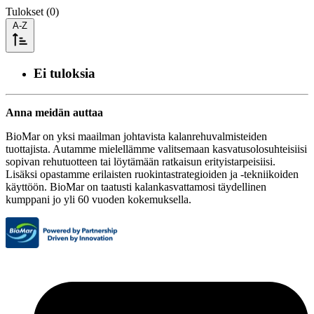
Tulokset (0)
A-Z
Ei tuloksia
Anna meidän auttaa
BioMar on yksi maailman johtavista kalanrehuvalmisteiden
tuottajista. Autamme mielellämme valitsemaan kasvatusolosuhteisiisi
sopivan rehutuotteen tai löytämään ratkaisun erityistarpeisiisi.
Lisäksi opastamme erilaisten ruokintastrategioiden ja -tekniikoiden
käyttöön. BioMar on taatusti kalankasvattamosi täydellinen
kumppani jo yli 60 vuoden kokemuksella.