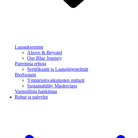
Lupauksemme
Above & Beyond
Our Blue Journey
Parempia rehuja
Sertifikaatit ja Laatujärjestelmät
BioSustain
Ympäristövaikutusten mittarit
Sustainability Masterclass
Vastuullista hankintaa
Rehut ja palvelut