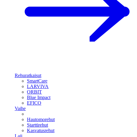
Rehuratkaisut
SmartCare
LARVIVA
ORBIT
Blue Impact
EFICO
Vaihe
Hautomorehut
Starttirehut
Kasvatusrehut
Laji