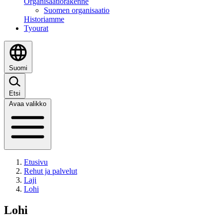
Organisaatiorakenne
Suomen organisaatio
Historiamme
Tyourat
Suomi
Etsi
Avaa valikko
Etusivu
Rehut ja palvelut
Laji
Lohi
Lohi