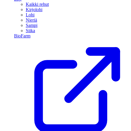
Kaikki rehut
Kirjolohi
Lohi
Nieriä
Sampi
Siika
BioFarm