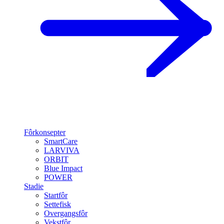
Fôrkonsepter
SmartCare
LARVIVA
ORBIT
Blue Impact
POWER
Stadie
Startfôr
Settefisk
Overgangsfôr
Vekstfôr