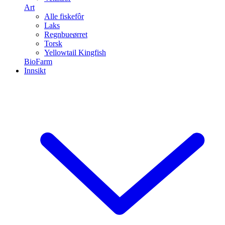
Art
Alle fiskefôr
Laks
Regnbueørret
Torsk
Yellowtail Kingfish
BioFarm
Innsikt