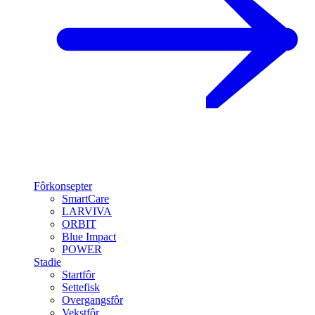
Fôrkonsepter
SmartCare
LARVIVA
ORBIT
Blue Impact
POWER
Stadie
Startfôr
Settefisk
Overgangsfôr
Vekstfôr