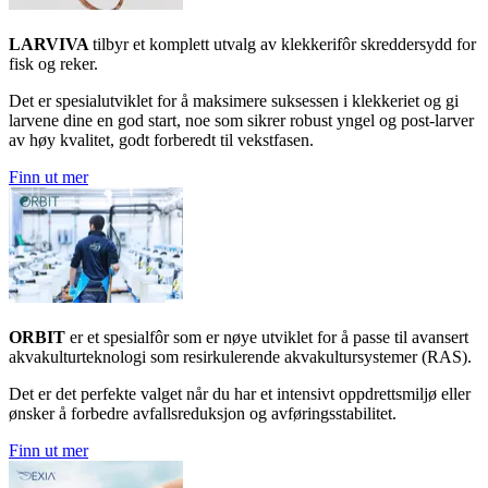
LARVIVA
tilbyr et komplett utvalg av klekkerifôr skreddersydd for
fisk og reker.
Det er spesialutviklet for å maksimere suksessen i klekkeriet og gi
larvene dine en god start, noe som sikrer robust yngel og post-larver
av høy kvalitet, godt forberedt til vekstfasen.
Finn ut mer
ORBIT
er et spesialfôr som er nøye utviklet for å passe til avansert
akvakulturteknologi som resirkulerende akvakultursystemer (RAS).
Det er det perfekte valget når du har et intensivt oppdrettsmiljø eller
ønsker å forbedre avfallsreduksjon og avføringsstabilitet.
Finn ut mer