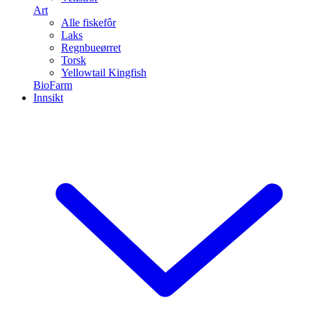
Art
Alle fiskefôr
Laks
Regnbueørret
Torsk
Yellowtail Kingfish
BioFarm
Innsikt