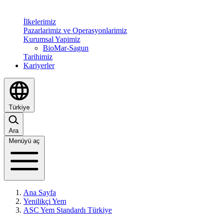
İlkelerimiz
Pazarlarimiz ve Operasyonlarimiz
Kurumsal Yapimiz
BioMar-Sagun
Tarihimiz
Kariyerler
Türkiye
Ara
Menüyü aç
Ana Sayfa
Yenilikçi Yem
ASC Yem Standardı Türkiye