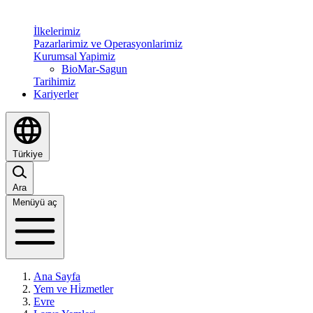
İlkelerimiz
Pazarlarimiz ve Operasyonlarimiz
Kurumsal Yapimiz
BioMar-Sagun
Tarihimiz
Kariyerler
Türkiye
Ara
Menüyü aç
Ana Sayfa
Yem ve Hi̇zmetler
Evre