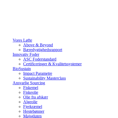
Vores Løfte
Above & Beyond
Bæredygtighedsrapport
Innovativ Foder
ASC Foderstandard
Certificeringer & Kvalitetssystemer
BioSustain
Impact Parametre
Sustainability Masterclass
Ansvarlig Sourcing
Fiskemel
Fiskeolie
Olie fra afskær
Algeolie
Fjerkræmel
Hestebønner
Majsgluten