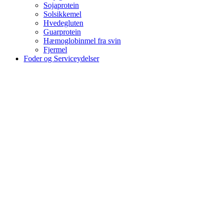
Sojaprotein
Solsikkemel
Hvedegluten
Guarprotein
Hæmoglobinmel fra svin
Fjermel
Foder og Serviceydelser