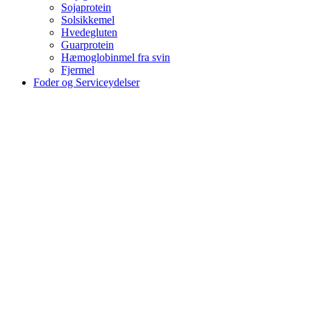
Sojaprotein
Solsikkemel
Hvedegluten
Guarprotein
Hæmoglobinmel fra svin
Fjermel
Foder og Serviceydelser