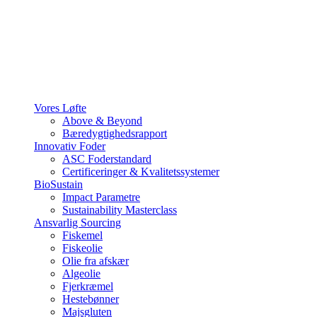
Vores Løfte
Above & Beyond
Bæredygtighedsrapport
Innovativ Foder
ASC Foderstandard
Certificeringer & Kvalitetssystemer
BioSustain
Impact Parametre
Sustainability Masterclass
Ansvarlig Sourcing
Fiskemel
Fiskeolie
Olie fra afskær
Algeolie
Fjerkræmel
Hestebønner
Majsgluten