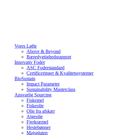
Vores Løfte
Above & Beyond
Bæredygtighedsrapport
Innovativ Foder
ASC Foderstandard
Certificeringer & Kvalitetssystemer
BioSustain
Impact Parametre
Sustainability Masterclass
Ansvarlig Sourcing
Fiskemel
Fiskeolie
Olie fra afskær
Algeolie
Fjerkræmel
Hestebønner
Majsgluten