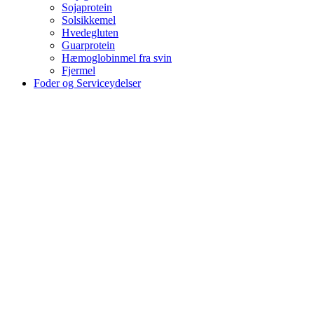
Sojaprotein
Solsikkemel
Hvedegluten
Guarprotein
Hæmoglobinmel fra svin
Fjermel
Foder og Serviceydelser