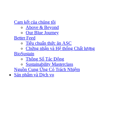
Cam kết của chúng tôi
Above & Beyond
Our Blue Journey
Better Feed
Tiêu chuẩn thức ăn ASC
Chứng nhận và Hệ thống Chất lượng
BioSustain
Thông Số Tác Động
Sustainability Masterclass
Nguồn Cung Ứng Có Trách Nhiệm
Sản phẩm và Dịch vụ