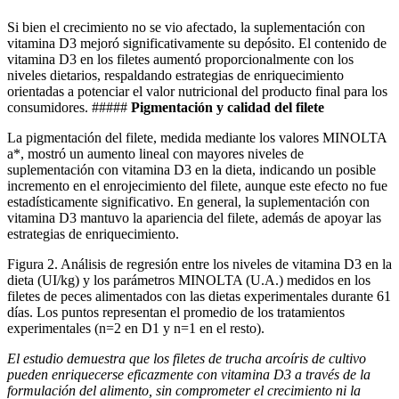
Si bien
el
crecimiento
no se
vio
afectado
, la
suplementación
con
vitamina
D3
mejoró
significativamente
su
depósito
. El
contenido
de
vitamina
D3
en
los
filetes
aumentó
proporcionalmente
con
los
niveles
dietarios
,
respaldando
estrategias
de
enriquecimiento
orientadas
a
potenciar
el
valor
nutricional
del
producto
final para
los
consumidores
.
#####
Pigmentación
y
calidad
del
filete
La
pigmentación
del
filete
,
medida
mediante
los
valores
MINOLTA
a*,
mostró
un
aumento
lineal con
mayores
niveles
de
suplementación
con
vitamina
D3
en
la
dieta
,
indicando
un
posible
incremento
en
el
enrojecimiento
del
filete
,
aunque
este
efecto
no
fue
estadísticamente
significativo
. En general, la
suplementación
con
vitamina
D3
mantuvo
la
apariencia
del
filete
,
además
de
apoyar
las
estrategias
de
enriquecimiento
.
Figura 2. Análisis de regresión entre los niveles de vitamina D3 en la
dieta (UI/kg) y los parámetros MINOLTA (U.A.) medidos en los
filetes de peces alimentados con las dietas experimentales durante 61
días. Los puntos representan el promedio de los tratamientos
experimentales (n=2 en D1 y n=1 en el resto).
El
estudio demuestra
que
los filetes
de trucha
arcoíris
de
cultivo
pueden enriquecerse eficazmente
con
vitamina
D3 a
través
de la
formulación
del
alimento
, sin
comprometer el crecimiento ni
la