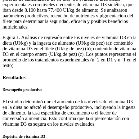
experimentales
con
niveles
crecientes
de
vitamina
D3
sintética
, que
iban
desde
8.100 hasta 77.400 UI/kg de
alimento
. Se
analizaron
parámetros
productivos
,
retención
de
nutrientes
y
pigmentación
del
filete
para
determinar
la
seguridad
,
eficacia
y
posibles
beneficios
nutricionales
.
Figura 1. Análisis de regresión entre los niveles de vitamina D3 en la
dieta (UI/kg) y la ingesta de alimento (UI/kg de pez) (a); contenido
de vitamina D3 en el filete (UI/kg de pez) (b); contenido de vitamina
D3 en el cuerpo entero (UI/kg de pez) (c). Los puntos representan el
promedio de los tratamientos experimentales (n=2 en D1 y n=1 en el
resto).
Resultados
Desempeño productivo
El
estudio
determinó
que
el
aumento
de
los
niveles
de
vitamina
D3
en
la
dieta
no
afectó
el
desempeño
productivo
,
incluyendo
la ingesta
de
alimento
, la
tasa
específica
de
crecimiento
o
el
factor de
conversión
alimenticia
. Esto
confirma
que la
suplementación
con
vitamina
D3 es
segura
en
los
niveles
evaluados
.
Depósito
de
vitamina
D3