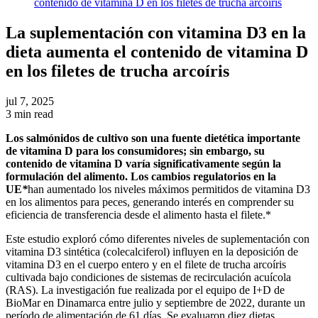
contenido de vitamina D en los filetes de trucha arcoíris
La suplementación con vitamina D3 en la
dieta aumenta el contenido de vitamina D
en los filetes de trucha arcoíris
jul 7, 2025
3 min read
Los salmónidos de cultivo son una fuente dietética importante
de vitamina D para los consumidores; sin embargo, su
contenido de vitamina D varía significativamente según la
formulación del alimento. Los cambios regulatorios en la
UE
*
han aumentado los niveles máximos permitidos de vitamina D3
en los alimentos para peces, generando interés en comprender su
eficiencia de transferencia desde el alimento hasta el filete.
*
Este
estudio
exploró
cómo
diferentes
niveles
de
suplementación
con
vitamina
D3
sintética
(
colecalciferol
)
influyen
en
la
deposición
de
vitamina
D3
en
el
cuerpo
entero
y
en
el
filete
de trucha
arcoíris
cultivada
bajo
condiciones
de
sistemas
de
recirculación
acuícola
(RAS). La
investigación
fue
realizada
por
el
equipo
de I+D de
BioMar
en
Dinamarca entre
julio
y
septiembre
de 2022,
durante
un
período
de
alimentación
de 61 días.
Se
evaluaron
diez
dietas