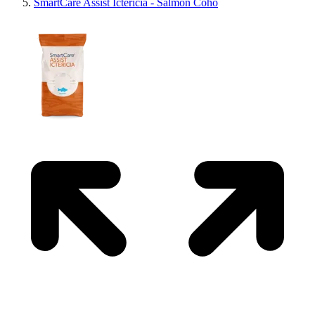
SmartCare Assist Ictericia - Salmon Coho