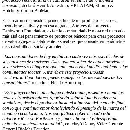
producción ecuatoriana de camarón se realice de la manera
correcta"
, declaró Henrik Aarestrup, VP LATAM, Shrimp &
Hatchery, Grupo BioMar.
El camarón se considera principalmente un producto básico y a
menudo se cultiva y procesa a granel. A través del proyecto
Earthworm Foundation, existe la oportunidad de mover el mercado
más allá del pensamiento de productos básicos para crear productos
de valor agregado totalmente rastreables que consideren parámetros
de sostenibilidad social y ambiental.
"Los consumidores de hoy en día son cada vez más conscientes de
sus opciones de mariscos. Ellos quieren saber de dónde provienen
sus mariscos y el impacto que han tenido en el medio ambiente y las
comunidades locales. A través de este proyecto BioMar -
Earthworm Foundation, pueden satisfacer las necesidades de los
consumidores"
, menciona Henrik Aarestrup.
“Este proyecto tiene un enfoque holístico que presentará impactos
reales y transformadores, aportando valor a toda la cadena de
suministro, desde el productor hasta el minorista del mercado final,
con lo que continuaremos fortaleciendo el prestigio de la marca del
camarón ecuatoriano. Nos enorgullece haber iniciado esta
colaboración con Earthworm y juntos abordar los desafíos que
enfrenta la acuicultura mundial”
, concluyó Danny Vélez Gerente
General BioMar Ecuador.