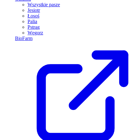
Wszystkie pasze
Jesiotr
Łosoś
Palia
Pstrąg
Węgorz
BioFarm