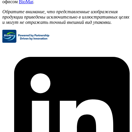
офисом
BioMar
.
Обратите внимание, что представленные изображения
продукции приведены исключительно в иллюстративных целях
и могут не отражать точный внешний вид упаковки.