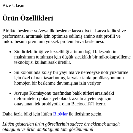
Bize Ulaşın
Ürün Özellikleri
Birlikte besleme ve/veya ilk besleme larva diyeti. Larva kalitesi ve
performansı arttırmak için optimize edilmiş amino asit profili ve
mikro besinli premium yüksek protein larva beslemesi.
Sindirilebilirliği ve lezzetliliği artıran doğal bileşenlerin
maksimum tutulması için düşük sıcaklıklı bir mikrokapsülleme
teknolojisi kullanılarak üretilir.
Su kolonunda kolay bir yayılma ve neredeyse nötr yüzdürme
için özel olarak tasarlanmış, larvalar tankı popülasyonunun
homojen bir beslenme davranışına izin veriyor.
Avrupa Komisyonu tarafından balık türleri arasındaki
deformiteleri potansiyel olarak azaltma yeteneği için
onaylanan tek probiyotik olan Bactocell®'i içerir.
Daha fazla bilgi için lütfen
BioMar
ile iletişime geçin.
Lütfen gösterilen ürün görsellerinin sadece örneklemek amaçlı
olduğunu ve ürün ambalajının tam görünümünü