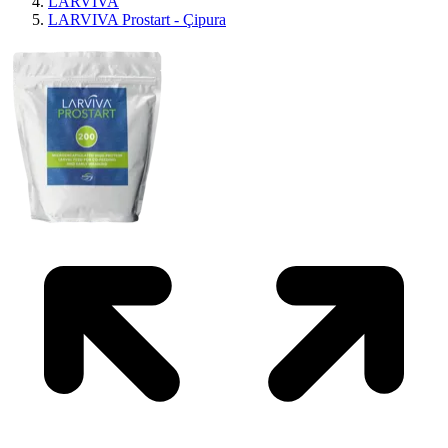
LARVIVA
LARVIVA Prostart - Çipura