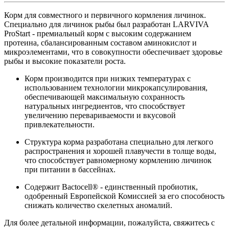
­Корм для совместного и первичного кормления личинок.
Специально для личинок рыбы был разработан LARVIVA
ProStart - премиальный корм с высоким содержанием
протеина, сбалансированным составом аминокислот и
микроэлементами, что в совокупности обеспечивает здоровье
рыбы и высокие показатели роста.
Корм производится при низких температурах с
использованием технологии микрокапсулирования,
обеспечивающей максимальную сохранность
натуральных ингредиентов, что способствует
увеличению перевариваемости и вкусовой
привлекательности.
Структура корма разработана специально для легкого
распространения и хорошей плавучести в толще воды,
что способствует равномерному кормлению личинок
при питании в бассейнах.
Содержит Bactocell® - единственный пробиотик,
одобренный Европейской Комиссией за его способность
снижать количество скелетных аномалий.
Для более детальной информации, пожалуйста, свяжитесь с