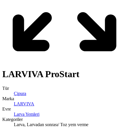
LARVIVA
ProStart
Tür
Çipura
Marka
LARVIVA
Evre
Larva Yemleri
Kategoriler
Larva, Larvadan sonrası/ Toz yem verme