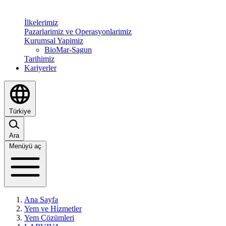
İlkelerimiz
Pazarlarimiz ve Operasyonlarimiz
Kurumsal Yapimiz
BioMar-Sagun
Tarihimiz
Kariyerler
Türkiye
Ara
Menüyü aç
Ana Sayfa
Yem ve Hi̇zmetler
Yem Çözümleri