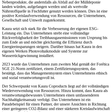
Nebenprodukte, die andernfalls als Abfall auf der Mülldeponie
landen würden, aufgefangen werden und als wertvolle
Nährstoffquelle in Fischfutter genutzt werden können. Dies ist eine
positive Kreislaufverwendung von Ressourcen, die Unternehmen,
Gesellschaft und Umwelt zugutekommt.
Kaura
setzt sich stark für die Verbesserung der eigenen ESG-
Leistung ein. Das Unternehmen strebt eine vollständige
Rückverfolgbarkeit der Treibhausgasemissionen vom Ursprung bis
zum Ende an und möchte gleichzeitig die Effizienz durch
Energieeinsparungen steigern. Darüber hinaus hat
Kaura
in den
eigenen Werken Photovoltaikmodule und Systeme zur
Wasserrückgewinnung installiert.
2023 wurde das Unternehmen zum zweiten Mal gemäß der
Forética
SGE 21-Norm zertifiziert, einem Zertifizierungssystem, das
bestätigt, dass das Managementsystem eines Unternehmens ethisch
und sozial verantwortungsvoll ist.
Der Schwerpunkt von
Kaura
Coproducts
liegt auf der vollständigen
Wiederverwendung von Ressourcen. Hinzu kommt, dass
Kaura
als
verantwortungsbewusstes Unternehmen einen umfassenderen
Nachhaltigkeitsansatz verfolgt. Das Unternehmen ist ein
Paradebeispiel für einen Partner, der unsere Ansichten in Richtung
einer geringeren CO
2
-Bilanz und einer stärkeren Kreislaufwirtschaft