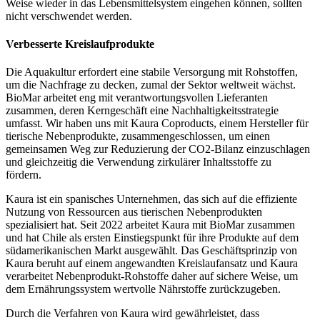
Weise wieder in das Lebensmittelsystem eingehen können, sollten
nicht verschwendet werden.
Verbesserte Kreislaufprodukte
Die Aquakultur erfordert eine stabile Versorgung mit Rohstoffen,
um die Nachfrage zu decken, zumal der Sektor weltweit wächst.
BioMar
arbeitet eng mit verantwortungsvollen Lieferanten
zusammen, deren Kerngeschäft eine Nachhaltigkeitsstrategie
umfasst. Wir haben uns mit
Kaura
Coproducts
, einem Hersteller für
tierische Nebenprodukte, zusammengeschlossen, um einen
gemeinsamen Weg zur Reduzierung der CO
2
-Bilanz einzuschlagen
und gleichzeitig die Verwendung zirkulärer Inhaltsstoffe zu
fördern.
Kaura
ist ein spanisches Unternehmen, das sich auf die effiziente
Nutzung von Ressourcen aus tierischen Nebenprodukten
spezialisiert hat. Seit 2022 arbeitet
Kaura
mit
BioMar
zusammen
und hat Chile als ersten Einstiegspunkt für ihre Produkte auf dem
südamerikanischen Markt ausgewählt. Das Geschäftsprinzip von
Kaura
beruht auf einem angewandten Kreislaufansatz und
Kaura
verarbeitet Nebenprodukt-Rohstoffe daher auf sichere Weise, um
dem Ernährungssystem wertvolle Nährstoffe zurückzugeben.
Durch die Verfahren von
Kaura
wird gewährleistet, dass