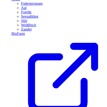
Futterprogram
Aal
Forelle
Seesaibling
Stör
Weißfisch
Zander
BioFarm