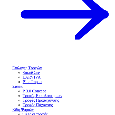
Επιλογές Τροφών
SmartCare
LARVIVA
Blue Impact
Στάδιο
P 3.0 Concept
Τροφές Εκκολαπτηρίων
Τροφές Προπαχύνσης
Τροφές Πάχυνσης
Είδη Ψαριών
Όλες οι τροφές