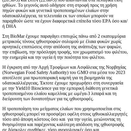
ιχθύων. Το γεγονός αυτό οδήγησε στη στροφή προς τη χρήση
πηγών φυκών και γενετικά τροποποιημένων ελαίων στην
υδατοκαλλιέργεια, τα τελευταία εκ των οποίων μπορούν να
παραχθούν ώστε να έχουν διαφορετικά επίπεδα τόσο EPA όσο και/
ή DHA
Στη BioMar έχουμε παραγάγει επιτυχώς πάνω από 2 εκατομμύρια
μετρικούς τόνους ιχθυοτροφών σολομού με έλαια φυκών χωρίς
αρνητικές επιπτώσεις στην απόδοση της ανάπτυξης των ψαριών,
την επιβίωση, την πρόσληψη τροφής, τον χρωµατισµό του φιλέτου,
την ευημερία και την υγεία ή την ποιότητα του φιλέτου.
Η έγκριση από την Αρχή Τροφίμων και Ασφάλειας της Νορβηγίας
(Norwegian Food Safety Authority) του
GMO
στα μέσα του 2023
αποτέλεσε μια πρωτοποριακή καμπή για τη βιομηχανία της
υδατοκαλλιέργειας. Έκτοτε έχουμε προχωρήσει στη συνεργασία
με την Yield10 Bioscience για την εμπορική διάθεση γενετικά
τροποποιημένου ελαίου καμελίνας με ωμέγα-3 λιπαρά και τη
διεύρυνση των δυνατοτήτων για τις ιχθυοτροφές.
Η τροποποίηση του μείγματος ελαίων που χρησιμοποιείται στις
ιχθυοτροφές μπορεί να προσφέρει οφέλη στους ιχθυοκαλλιεργητές
τόσο από άποψη κόστους όσο και
για την υγεία, μειώνοντας τη
θνησιμότητα και παρέχοντας καλύτερη απόδοση της ιχθυοτροφής
σε δύσκολες συνθήκες, τόσο ανοσολογικές όσο και