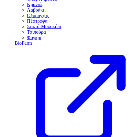
Κρανιός
Λαβράκι
Οξύρυγχος
Πέστροφα
Στικτό-Μυλοκόπι
Τσιπούρα
Φαγκρί
BioFarm