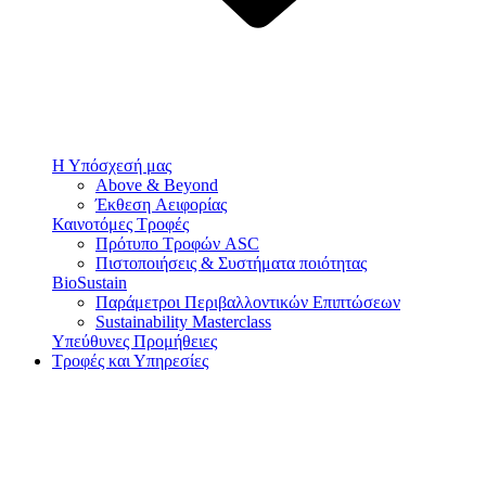
Η Υπόσχεσή μας
Above & Beyond
Έκθεση Αειφορίας
Καινοτόμες Τροφές
Πρότυπο Τροφών ASC
Πιστοποιήσεις & Συστήματα ποιότητας
BioSustain
Παράμετροι Περιβαλλοντικών Επιπτώσεων
Sustainability Masterclass
Υπεύθυνες Προμήθειες
Τροφές και Υπηρεσίες