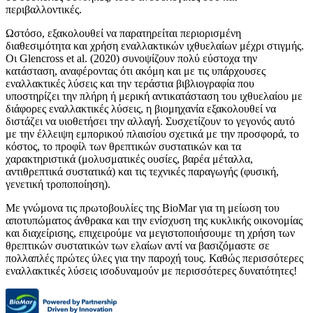
περιβαλλοντικές.
Ωστόσο, εξακολουθεί να παρατηρείται περιορισμένη
διαθεσιμότητα και χρήση εναλλακτικών ιχθυελαίων μέχρι στιγμής.
Οι Glencross et al. (2020) συνοψίζουν πολύ εύστοχα την
κατάσταση, αναφέροντας ότι ακόμη και με τις υπάρχουσες
εναλλακτικές λύσεις και την τεράστια βιβλιογραφία που
υποστηρίζει την πλήρη ή μερική αντικατάσταση του ιχθυελαίου με
διάφορες εναλλακτικές λύσεις, η βιομηχανία εξακολουθεί να
διστάζει να υιοθετήσει την αλλαγή. Συσχετίζουν το γεγονός αυτό
με την έλλειψη εμπορικού πλαισίου σχετικά με την προσφορά, το
κόστος, το προφίλ των θρεπτικών συστατικών και τα
χαρακτηριστικά (μολυσματικές ουσίες, βαρέα μέταλλα,
αντιθρεπτικά συστατικά) και τις τεχνικές παραγωγής (φυσική,
γενετική τροποποίηση).
Με γνώμονα τις πρωτοβουλίες της BioMar για τη μείωση του
αποτυπώματος άνθρακα και την ενίσχυση της κυκλικής οικονομίας
και διαχείρισης, επιχειρούμε να μεγιστοποιήσουμε τη χρήση των
θρεπτικών συστατικών των ελαίων αντί να βασιζόμαστε σε
πολλαπλές πρώτες ύλες για την παροχή τους. Καθώς περισσότερες
εναλλακτικές λύσεις ισοδυναμούν με περισσότερες δυνατότητες!