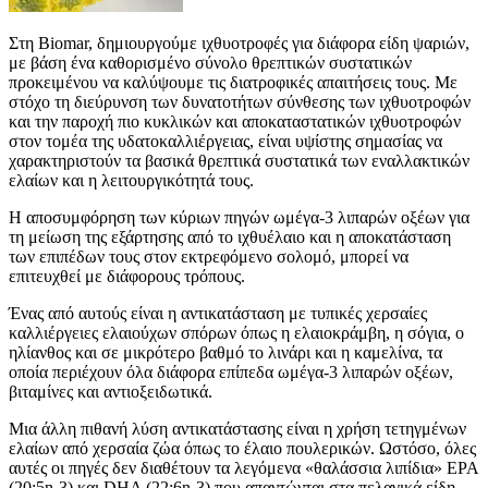
Στη Biomar, δημιουργούμε ιχθυοτροφές για διάφορα είδη ψαριών,
με βάση ένα καθορισμένο σύνολο θρεπτικών συστατικών
προκειμένου να καλύψουμε τις διατροφικές απαιτήσεις τους. Με
στόχο τη διεύρυνση των δυνατοτήτων σύνθεσης των ιχθυοτροφών
και την παροχή πιο κυκλικών και αποκαταστατικών ιχθυοτροφών
στον τομέα της υδατοκαλλιέργειας, είναι υψίστης σημασίας να
χαρακτηριστούν τα βασικά θρεπτικά συστατικά των εναλλακτικών
ελαίων και η λειτουργικότητά τους.
Η αποσυμφόρηση των κύριων πηγών ωμέγα-3 λιπαρών οξέων για
τη μείωση της εξάρτησης από το ιχθυέλαιο και η αποκατάσταση
των επιπέδων τους στον εκτρεφόμενο σολομό, μπορεί να
επιτευχθεί με διάφορους τρόπους.
Ένας από αυτούς είναι η αντικατάσταση με τυπικές χερσαίες
καλλιέργειες ελαιούχων σπόρων όπως η ελαιοκράμβη, η σόγια, ο
ηλίανθος και σε μικρότερο βαθμό το λινάρι και η καμελίνα, τα
οποία περιέχουν όλα διάφορα επίπεδα ωμέγα-3 λιπαρών οξέων,
βιταμίνες και αντιοξειδωτικά.
Μια άλλη πιθανή λύση αντικατάστασης είναι η χρήση τετηγμένων
ελαίων από χερσαία ζώα όπως το έλαιο πουλερικών. Ωστόσο, όλες
αυτές οι πηγές δεν διαθέτουν τα λεγόμενα «θαλάσσια λιπίδια» EPA
(20:5n-3) και DHA (22:6n-3) που απαντώνται στα πελαγικά είδη