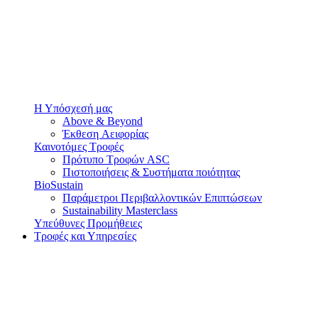
Η Υπόσχεσή μας
Above & Beyond
Έκθεση Αειφορίας
Καινοτόμες Τροφές
Πρότυπο Τροφών ASC
Πιστοποιήσεις & Συστήματα ποιότητας
BioSustain
Παράμετροι Περιβαλλοντικών Επιπτώσεων
Sustainability Masterclass
Υπεύθυνες Προμήθειες
Τροφές και Υπηρεσίες