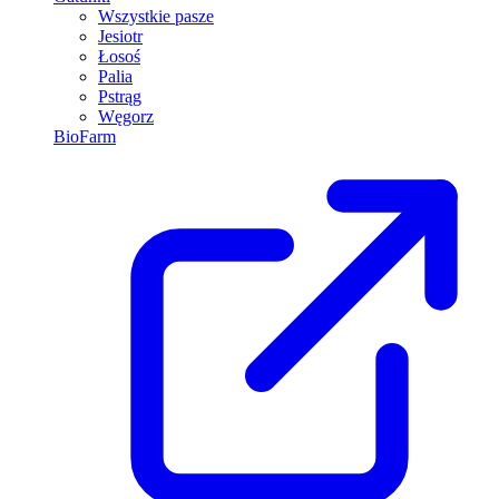
Wszystkie pasze
Jesiotr
Łosoś
Palia
Pstrąg
Węgorz
BioFarm