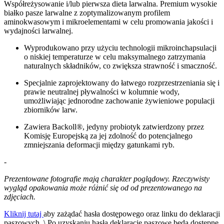
Współreżysowanie i/lub pierwsza dieta larwalna. Premium wysokie
białko pasze larwalne z zoptymalizowanym profilem
aminokwasowym i mikroelementami w celu promowania jakości i
wydajności larwalnej.
Wyprodukowano przy użyciu technologii mikroinchapsulacji
o niskiej temperaturze w celu maksymalnego zatrzymania
naturalnych składników, co zwiększa strawność i smaczność.
Specjalnie zaprojektowany do łatwego rozprzestrzeniania się i
prawie neutralnej pływalności w kolumnie wody,
umożliwiając jednorodne zachowanie żywieniowe populacji
zbiorników larw.
Zawiera Backoll®, jedyny probiotyk zatwierdzony przez
Komisję Europejską za jej zdolność do potencjalnego
zmniejszania deformacji między gatunkami ryb.
-
Prezentowane fotografie mają charakter poglądowy. Rzeczywisty
wygląd opakowania może różnić się od od prezentowanego na
zdjęciach.
Kliknij tutaj
aby zażądać hasła dostępowego oraz linku do deklaracji
paszowych. \ Po uzyskaniu hasła deklaracje paszowe będą dostępne