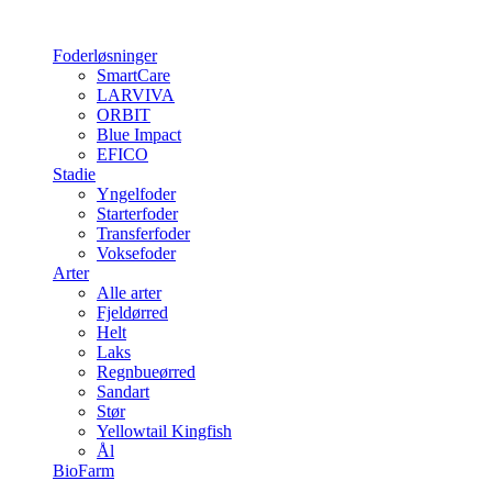
Foderløsninger
SmartCare
LARVIVA
ORBIT
Blue Impact
EFICO
Stadie
Yngelfoder
Starterfoder
Transferfoder
Voksefoder
Arter
Alle arter
Fjeldørred
Helt
Laks
Regnbueørred
Sandart
Stør
Yellowtail Kingfish
Ål
BioFarm