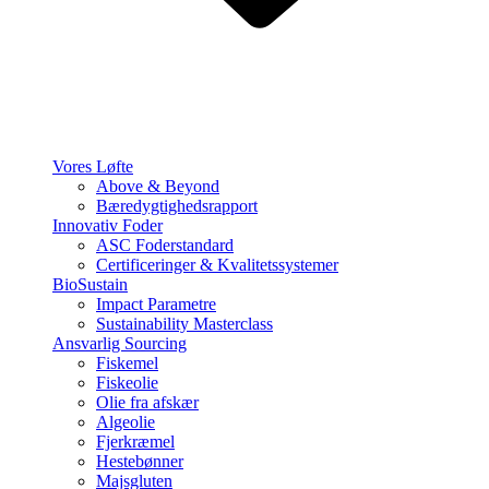
Vores Løfte
Above & Beyond
Bæredygtighedsrapport
Innovativ Foder
ASC Foderstandard
Certificeringer & Kvalitetssystemer
BioSustain
Impact Parametre
Sustainability Masterclass
Ansvarlig Sourcing
Fiskemel
Fiskeolie
Olie fra afskær
Algeolie
Fjerkræmel
Hestebønner
Majsgluten