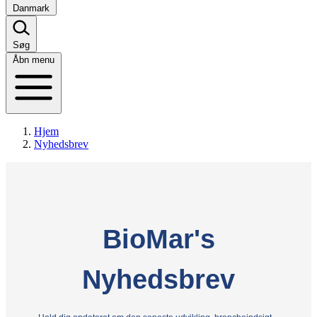
Danmark
Søg
Åbn menu
Hjem
Nyhedsbrev