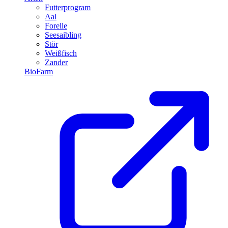
Futterprogram
Aal
Forelle
Seesaibling
Stör
Weißfisch
Zander
BioFarm