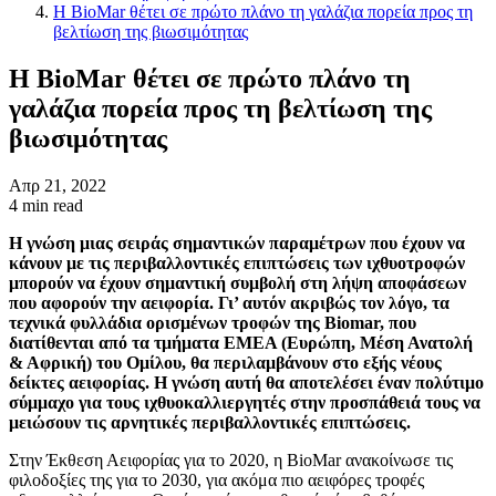
Η BioMar θέτει σε πρώτο πλάνο τη γαλάζια πορεία προς τη
βελτίωση της βιωσιμότητας
Η BioMar θέτει σε πρώτο πλάνο τη
γαλάζια πορεία προς τη βελτίωση της
βιωσιμότητας
Απρ 21, 2022
4 min read
Η γνώση μιας σειράς σημαντικών παραμέτρων που έχουν να
κάνουν με τις περιβαλλοντικές επιπτώσεις των ιχθυοτροφών
μπορούν να έχουν σημαντική συμβολή στη λήψη αποφάσεων
που αφορούν την αειφορία. Γι’ αυτόν ακριβώς τον λόγο, τα
τεχνικά φυλλάδια ορισμένων τροφών της Biomar, που
διατίθενται από τα τμήματα EMEA (Ευρώπη, Μέση Ανατολή
& Αφρική) του Ομίλου, θα περιλαμβάνουν στο εξής νέους
δείκτες αειφορίας. Η γνώση αυτή θα αποτελέσει έναν πολύτιμο
σύμμαχο για τους ιχθυοκαλλιεργητές στην προσπάθειά τους να
μειώσουν τις αρνητικές περιβαλλοντικές επιπτώσεις.
Στην Έκθεση Αειφορίας για το 2020, η BioMar ανακοίνωσε τις
φιλοδοξίες της για το 2030, για ακόμα πιο αειφόρες τροφές