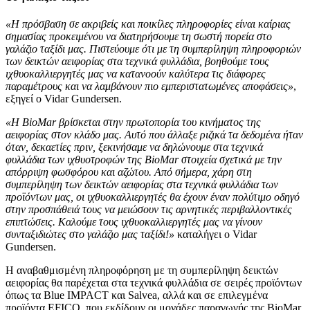
«Η πρόσβαση σε ακριβείς και ποικίλες πληροφορίες είναι καίριας
σημασίας προκειμένου να διατηρήσουμε τη σωστή πορεία στο
γαλάζιο ταξίδι μας. Πιστεύουμε ότι με τη συμπερίληψη πληροφοριών
των δεικτών αειφορίας στα τεχνικά φυλλάδια, βοηθούμε τους
ιχθυοκαλλιεργητές μας να κατανοούν καλύτερα τις διάφορες
παραμέτρους και να λαμβάνουν πιο εμπεριστατωμένες αποφάσεις»
,
εξηγεί ο Vidar Gundersen.
«Η BioMar βρίσκεται στην πρωτοπορία του κινήματος της
αειφορίας στον κλάδο μας. Αυτό που άλλαξε ριζικά τα δεδομένα ήταν
όταν, δεκαετίες πριν, ξεκινήσαμε να δηλώνουμε στα τεχνικά
φυλλάδια των ιχθυoτροφών της BioMar στοιχεία σχετικά με την
απόρριψη φωσφόρου και αζώτου. Από σήμερα, χάρη στη
συμπερίληψη των δεικτών αειφορίας στα τεχνικά φυλλάδια των
προϊόντων μας, οι ιχθυοκαλλιεργητές θα έχουν έναν πολύτιμο οδηγό
στην προσπάθειά τους να μειώσουν τις αρνητικές περιβαλλοντικές
επιπτώσεις. Καλούμε τους ιχθυοκαλλιεργητές μας να γίνουν
συνταξιδιώτες στο γαλάζιο μας ταξίδι!»
καταλήγει ο Vidar
Gundersen.
Η αναβαθμισμένη πληροφόρηση με τη συμπερίληψη δεικτών
αειφορίας θα παρέχεται στα τεχνικά φυλλάδια σε σειρές προϊόντων
όπως τα Blue IMPACT και Salvea, αλλά και σε επιλεγμένα
προϊόντα EFICO, που εκδίδουν οι μονάδες παραγωγής της BioMar