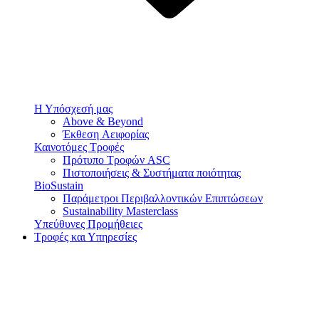
Η Υπόσχεσή μας
Above & Beyond
Έκθεση Αειφορίας
Καινοτόμες Τροφές
Πρότυπο Τροφών ASC
Πιστοποιήσεις & Συστήματα ποιότητας
BioSustain
Παράμετροι Περιβαλλοντικών Επιπτώσεων
Sustainability Masterclass
Υπεύθυνες Προμήθειες
Τροφές και Υπηρεσίες