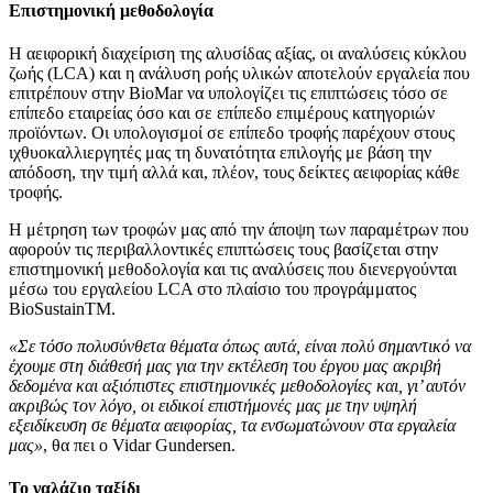
Επιστημονική μεθοδολογία
Η αειφορική διαχείριση της αλυσίδας αξίας, οι αναλύσεις κύκλου
ζωής (LCA) και η ανάλυση ροής υλικών αποτελούν εργαλεία που
επιτρέπουν στην BioMar να υπολογίζει τις επιπτώσεις τόσο σε
επίπεδο εταιρείας όσο και σε επίπεδο επιμέρους κατηγοριών
προϊόντων. Οι υπολογισμοί σε επίπεδο τροφής παρέχουν στους
ιχθυοκαλλιεργητές μας τη δυνατότητα επιλογής με βάση την
απόδοση, την τιμή αλλά και, πλέον, τους δείκτες αειφορίας κάθε
τροφής.
Η μέτρηση των τροφών μας από την άποψη των παραμέτρων που
αφορούν τις περιβαλλοντικές επιπτώσεις τους βασίζεται στην
επιστημονική μεθοδολογία και τις αναλύσεις που διενεργούνται
μέσω του εργαλείου LCA στο πλαίσιο του προγράμματος
BioSustainTM.
«Σε τόσο πολυσύνθετα θέματα όπως αυτά, είναι πολύ σημαντικό να
έχουμε στη διάθεσή μας για την εκτέλεση του έργου μας ακριβή
δεδομένα και αξιόπιστες επιστημονικές μεθοδολογίες και, γι’ αυτόν
ακριβώς τον λόγο, οι ειδικοί επιστήμονές μας με την υψηλή
εξειδίκευση σε θέματα αειφορίας, τα ενσωματώνουν στα εργαλεία
μας»
, θα πει ο Vidar Gundersen.
Το γαλάζιο ταξίδι