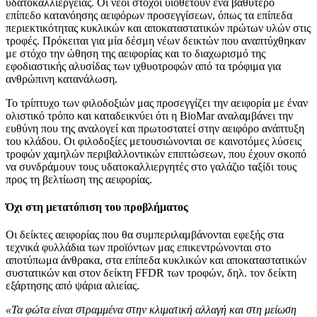
υδατοκαλλιέργειας. Οι νέοι στόχοι υιοθετούν ένα βαθύτερο
επίπεδο κατανόησης αειφόρων προσεγγίσεων, όπως τα επίπεδα
περιεκτικότητας κυκλικών και αποκαταστατικών πρώτων υλών στις
τροφές. Πρόκειται για μία δέσμη νέων δεικτών που αναπτύχθηκαν
με στόχο την ώθηση της αειφορίας και το διαχωρισμό της
εφοδιαστικής αλυσίδας των ιχθυοτροφών από τα τρόφιμα για
ανθρώπινη κατανάλωση.
Το τρίπτυχο των φιλοδοξιών μας προσεγγίζει την αειφορία με έναν
ολιστικό τρόπο και καταδεικνύει ότι η BioMar αναλαμβάνει την
ευθύνη που της αναλογεί και πρωτοστατεί στην αειφόρο ανάπτυξη
του κλάδου. Οι φιλοδοξίες μετουσιώνονται σε καινοτόμες λύσεις
τροφών χαμηλών περιβαλλοντικών επιπτώσεων, που έχουν σκοπό
να συνδράμουν τους υδατοκαλλιεργητές στο γαλάζιο ταξίδι τους
προς τη βελτίωση της αειφορίας.
Όχι στη μετατόπιση του προβλήματος
Οι δείκτες αειφορίας που θα συμπεριλαμβάνονται εφεξής στα
τεχνικά φυλλάδια των προϊόντων μας επικεντρώνονται στο
αποτύπωμα άνθρακα, στα επίπεδα κυκλικών και αποκαταστατικών
συστατικών και στον δείκτη FFDR των τροφών, δηλ. τον δείκτη
εξάρτησης από ψάρια αλιείας.
«Τα φώτα είναι στραμμένα στην κλιματική αλλαγή και στη μείωση