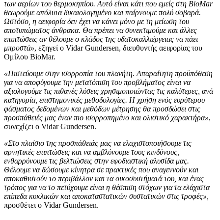
των αερίων του θερμοκηπίου. Αυτό είναι κάτι που εμείς στη BioMar
θεωρούμε απόλυτα δικαιολογημένο και παίρνουμε πολύ σοβαρά.
Ωστόσο, η αειφορία δεν έχει να κάνει μόνο με τη μείωση του
αποτυπώματος άνθρακα. Θα πρέπει να συνεκτιμούμε και άλλες
επιπτώσεις αν θέλουμε ο κλάδος της υδατοκαλλιέργειας να πάει
μπροστά»
, εξηγεί ο Vidar Gundersen, διευθυντής αειφορίας του
Ομίλου BioMar.
«Πιστεύουμε στην ισορροπία του πλανήτη. Απαραίτητη προϋπόθεση
για να αποφύγουμε την μετατόπιση του προβλήματος είναι να
αξιολογούμε τις πιθανές λύσεις χρησιμοποιώντας τις καλύτερες, ανά
κατηγορία, επιστημονικές μεθοδολογίες. Η χρήση ενός ευρύτερου
φάσματος δεδομένων και μεθόδων μέτρησης θα προσδώσει στις
προσπάθειές μας έναν πιο ισορροπημένο και ολιστικό χαρακτήρα»
,
συνεχίζει ο Vidar Gundersen.
«Στο πλαίσιο της προσπάθειάς μας να ελαχιστοποιήσουμε τις
αρνητικές επιπτώσεις και να αμβλύνουμε τους κινδύνους,
ενθαρρύνουμε τις βελτιώσεις στην εφοδιαστική αλυσίδα μας.
Θέλουμε να δώσουμε κίνητρα σε πρακτικές που αναγεννούν και
αποκαθιστούν το περιβάλλον και τα οικοσυστήματά του, και ένας
τρόπος για να το πετύχουμε είναι η θέσπιση στόχων για τα ελάχιστα
επίπεδα κυκλικών και αποκαταστατικών συστατικών στις τροφές»,
προσθέτει ο Vidar Gundersen.