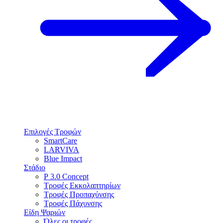
Επιλογές Τροφών
SmartCare
LARVIVA
Blue Impact
Στάδιο
P 3.0 Concept
Τροφές Εκκολαπτηρίων
Τροφές Προπαχύνσης
Τροφές Πάχυνσης
Είδη Ψαριών
Όλες οι τροφές