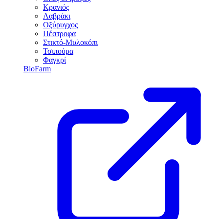
Κρανιός
Λαβράκι
Οξύρυγχος
Πέστροφα
Στικτό-Μυλοκόπι
Τσιπούρα
Φαγκρί
BioFarm