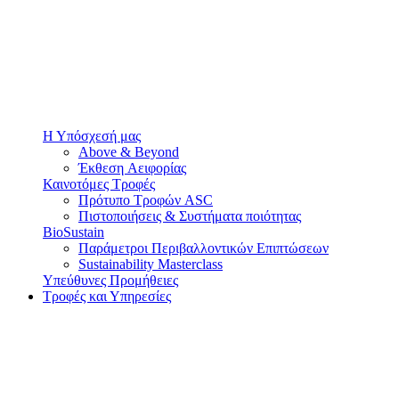
Η Υπόσχεσή μας
Above & Beyond
Έκθεση Αειφορίας
Καινοτόμες Τροφές
Πρότυπο Τροφών ASC
Πιστοποιήσεις & Συστήματα ποιότητας
BioSustain
Παράμετροι Περιβαλλοντικών Επιπτώσεων
Sustainability Masterclass
Υπεύθυνες Προμήθειες
Τροφές και Υπηρεσίες