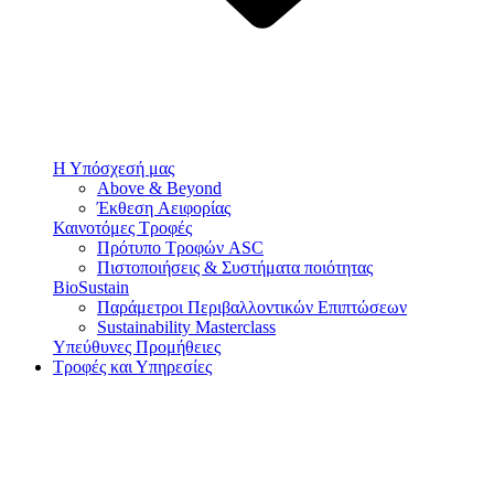
Η Υπόσχεσή μας
Above & Beyond
Έκθεση Αειφορίας
Καινοτόμες Τροφές
Πρότυπο Τροφών ASC
Πιστοποιήσεις & Συστήματα ποιότητας
BioSustain
Παράμετροι Περιβαλλοντικών Επιπτώσεων
Sustainability Masterclass
Υπεύθυνες Προμήθειες
Τροφές και Υπηρεσίες