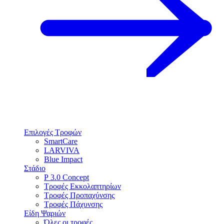
Επιλογές Τροφών
SmartCare
LARVIVA
Blue Impact
Στάδιο
P 3.0 Concept
Τροφές Εκκολαπτηρίων
Τροφές Προπαχύνσης
Τροφές Πάχυνσης
Είδη Ψαριών
Όλες οι τροφές