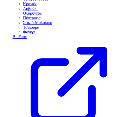
Κρανιός
Λαβράκι
Οξύρυγχος
Πέστροφα
Στικτό-Μυλοκόπι
Τσιπούρα
Φαγκρί
BioFarm