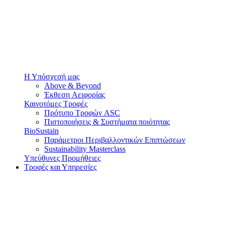
Η Υπόσχεσή μας
Above & Beyond
Έκθεση Αειφορίας
Καινοτόμες Τροφές
Πρότυπο Τροφών ASC
Πιστοποιήσεις & Συστήματα ποιότητας
BioSustain
Παράμετροι Περιβαλλοντικών Επιπτώσεων
Sustainability Masterclass
Υπεύθυνες Προμήθειες
Τροφές και Υπηρεσίες