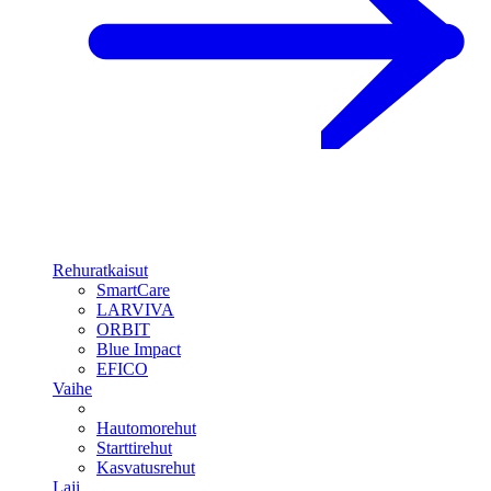
Rehuratkaisut
SmartCare
LARVIVA
ORBIT
Blue Impact
EFICO
Vaihe
Hautomorehut
Starttirehut
Kasvatusrehut
Laji