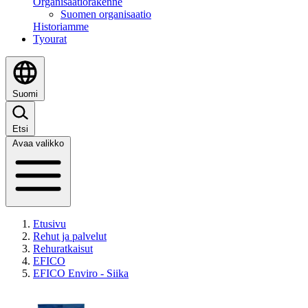
Organisaatiorakenne
Suomen organisaatio
Historiamme
Tyourat
Suomi
Etsi
Avaa valikko
Etusivu
Rehut ja palvelut
Rehuratkaisut
EFICO
EFICO Enviro - Siika