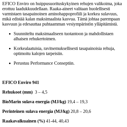
EFICO Enviro on huippusuorituskykyinen rehujen valikoima, joka
erottuu laadukkuudellaan. Raaka-aineet valitaan huolellisesti
varmistaen tasapainoinen aminohappoprofiili ja korkea sulavuus,
mikä edistää kalan maksimaalista kasvua. Tämä johtaa parempaan
kasvuun ja edesauttaa puhtaamman vesiympäristön ylläpitämistä.
Suunniteltu maksimaaliseen tuotantoon ja mahdollistaen
alhaisen rehukertoimen.
Korkealaatuisia, ravitsemuksellisesti tasapainoisia rehuja,
optimoitu kalojen tarpeisiin.
Perustuu Performance Conseptiin.
EFICO Enviro 941
Rehukoot (mm)
3 – 4,5
BioMarin sulava energia (MJ/kg)
19,4 – 19,3
Perinteinen sulava energia (MJ/kg)
20,8 – 20,6
Raakavalkuainen (%)
41-44, 40,43