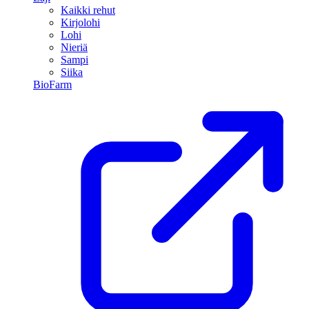
Kaikki rehut
Kirjolohi
Lohi
Nieriä
Sampi
Siika
BioFarm