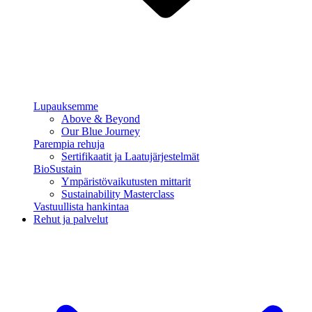
Lupauksemme
Above & Beyond
Our Blue Journey
Parempia rehuja
Sertifikaatit ja Laatujärjestelmät
BioSustain
Ympäristövaikutusten mittarit
Sustainability Masterclass
Vastuullista hankintaa
Rehut ja palvelut