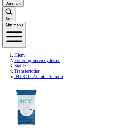
Danmark
Søg
Åbn menu
Hjem
Foder og Serviceydelser
Stadie
Transferfoder
INTRO - Atlantic Salmon