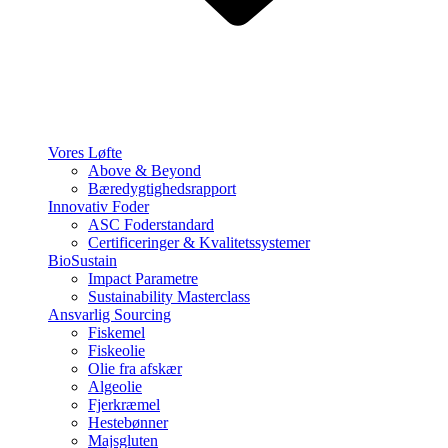
Vores Løfte
Above & Beyond
Bæredygtighedsrapport
Innovativ Foder
ASC Foderstandard
Certificeringer & Kvalitetssystemer
BioSustain
Impact Parametre
Sustainability Masterclass
Ansvarlig Sourcing
Fiskemel
Fiskeolie
Olie fra afskær
Algeolie
Fjerkræmel
Hestebønner
Majsgluten