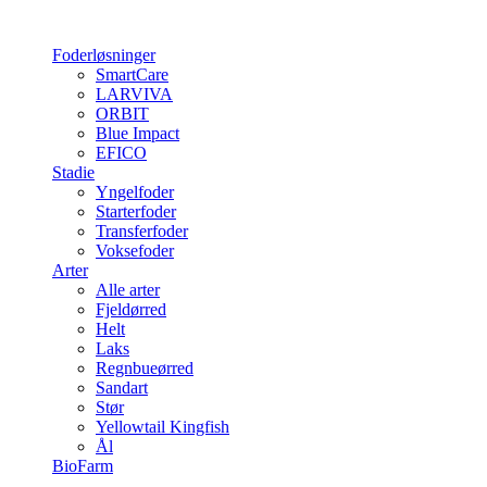
Foderløsninger
SmartCare
LARVIVA
ORBIT
Blue Impact
EFICO
Stadie
Yngelfoder
Starterfoder
Transferfoder
Voksefoder
Arter
Alle arter
Fjeldørred
Helt
Laks
Regnbueørred
Sandart
Stør
Yellowtail Kingfish
Ål
BioFarm