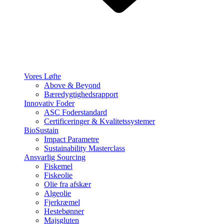
Vores Løfte
Above & Beyond
Bæredygtighedsrapport
Innovativ Foder
ASC Foderstandard
Certificeringer & Kvalitetssystemer
BioSustain
Impact Parametre
Sustainability Masterclass
Ansvarlig Sourcing
Fiskemel
Fiskeolie
Olie fra afskær
Algeolie
Fjerkræmel
Hestebønner
Majsgluten