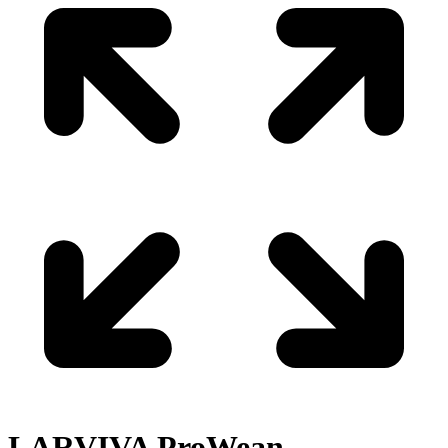
LARVIVA
ProWean