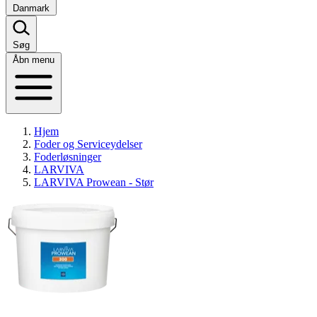
Danmark
Søg
Åbn menu
Hjem
Foder og Serviceydelser
Foderløsninger
LARVIVA
LARVIVA Prowean - Stør