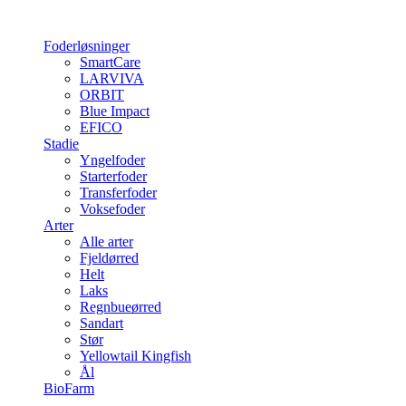
Foderløsninger
SmartCare
LARVIVA
ORBIT
Blue Impact
EFICO
Stadie
Yngelfoder
Starterfoder
Transferfoder
Voksefoder
Arter
Alle arter
Fjeldørred
Helt
Laks
Regnbueørred
Sandart
Stør
Yellowtail Kingfish
Ål
BioFarm