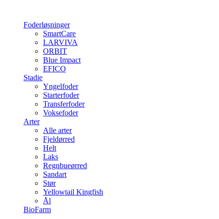
Foderløsninger
SmartCare
LARVIVA
ORBIT
Blue Impact
EFICO
Stadie
Yngelfoder
Starterfoder
Transferfoder
Voksefoder
Arter
Alle arter
Fjeldørred
Helt
Laks
Regnbueørred
Sandart
Stør
Yellowtail Kingfish
Ål
BioFarm