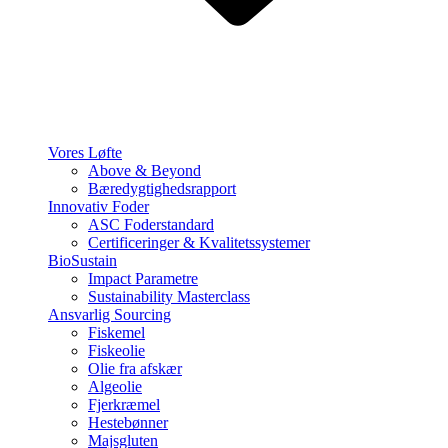
Vores Løfte
Above & Beyond
Bæredygtighedsrapport
Innovativ Foder
ASC Foderstandard
Certificeringer & Kvalitetssystemer
BioSustain
Impact Parametre
Sustainability Masterclass
Ansvarlig Sourcing
Fiskemel
Fiskeolie
Olie fra afskær
Algeolie
Fjerkræmel
Hestebønner
Majsgluten