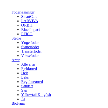
Foderløsninger
SmartCare
LARVIVA
ORBIT
Blue Impact
EFICO
Stadie
Yngelfoder
Starterfoder
Transferfoder
Voksefoder
Arter
Alle arter
Fjeldørred
Helt
Laks
Regnbueørred
Sandart
Stør
Yellowtail Kingfish
Ål
BioFarm