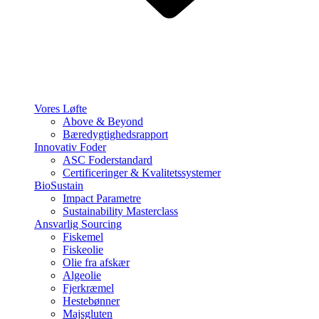
Vores Løfte
Above & Beyond
Bæredygtighedsrapport
Innovativ Foder
ASC Foderstandard
Certificeringer & Kvalitetssystemer
BioSustain
Impact Parametre
Sustainability Masterclass
Ansvarlig Sourcing
Fiskemel
Fiskeolie
Olie fra afskær
Algeolie
Fjerkræmel
Hestebønner
Majsgluten