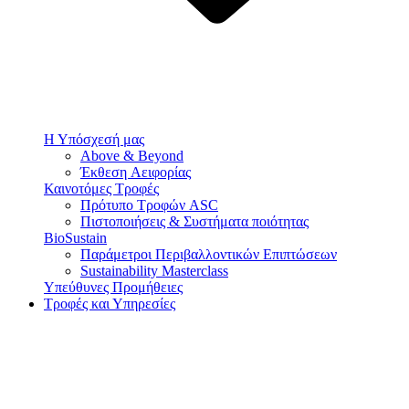
Η Υπόσχεσή μας
Above & Beyond
Έκθεση Αειφορίας
Καινοτόμες Τροφές
Πρότυπο Τροφών ASC
Πιστοποιήσεις & Συστήματα ποιότητας
BioSustain
Παράμετροι Περιβαλλοντικών Επιπτώσεων
Sustainability Masterclass
Υπεύθυνες Προμήθειες
Τροφές και Υπηρεσίες