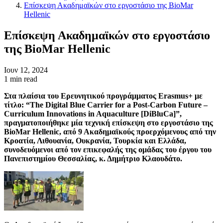
Επίσκεψη Ακαδημαϊκών στο εργοστάσιο της BioMar
Hellenic
Επίσκεψη Ακαδημαϊκών στο εργοστάσιο
της BioMar Hellenic
Ιουν 12, 2024
1 min read
Στα πλαίσια του Ερευνητικού προγράμματος
Erasmus
+ με
τίτλο: “
The Digital Blue Carrier for a Post
-
Carbon Future
–
Curriculum Innovations in Aquaculture
[
DiBluCa
]”,
πραγματοποιήθηκε μία τεχνική επίσκεψη στο εργοστάσιο της
BioMar
Hellenic
, από 9 Ακαδημαϊκούς προερχόμενους από την
Κροατία, Λιθουανία, Ουκρανία, Τουρκία και Ελλάδα,
συνοδευόμενοι από τον επικεφαλής της ομάδας του έργου του
Πανεπιστημίου Θεσσαλίας, κ. Δημήτριο Κλαουδάτο.