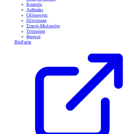
Κρανιός
Λαβράκι
Οξύρυγχος
Πέστροφα
Στικτό-Μυλοκόπι
Τσιπούρα
Φαγκρί
BioFarm