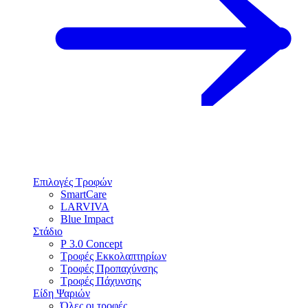
Επιλογές Τροφών
SmartCare
LARVIVA
Blue Impact
Στάδιο
P 3.0 Concept
Τροφές Εκκολαπτηρίων
Τροφές Προπαχύνσης
Τροφές Πάχυνσης
Είδη Ψαριών
Όλες οι τροφές