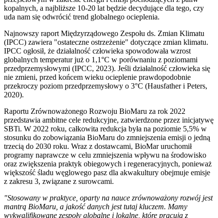
kopalnych, a najbliższe 10-20 lat będzie decydujące dla tego, czy
uda nam się odwrócić trend globalnego ocieplenia.
Najnowszy raport Międzyrządowego Zespołu ds. Zmian Klimatu
(IPCC) zawiera "ostateczne ostrzeżenie" dotyczące zmian klimatu.
IPCC ogłosił, że działalność człowieka spowodowała wzrost
globalnych temperatur już o 1,1°C w porównaniu z poziomami
przedprzemysłowymi (IPCC, 2023). Jeśli działalność człowieka się
nie zmieni, przed końcem wieku ocieplenie prawdopodobnie
przekroczy poziom przedprzemysłowy o 3°C (Hausfather i Peters,
2020).
Raportu Zrównoważonego Rozwoju BioMaru za rok 2022
przedstawia ambitne cele redukcyjne, zatwierdzone przez inicjatywę
SBTi. W 2022 roku, całkowita redukcja była na poziomie 5,5% w
stosunku do zobowiązania BioMaru do zmniejszenia emisji o jedną
trzecią do 2030 roku. Wraz z dostawcami, BioMar uruchomił
programy naprawcze w celu zmniejszenia wpływu na środowisko
oraz zwiększenia praktyk obiegowych i regeneracyjnych, ponieważ
większość śladu węglowego pasz dla akwakultury obejmuje emisje
z zakresu 3, związane z surowcami.
"Stosowany w praktyce, oparty na nauce zrównoważony rozwój jest
mantrą BioMaru, a jakość danych jest tutaj kluczem. Mamy
wykwalifikowane zespoły globalne i lokalne, które pracują z