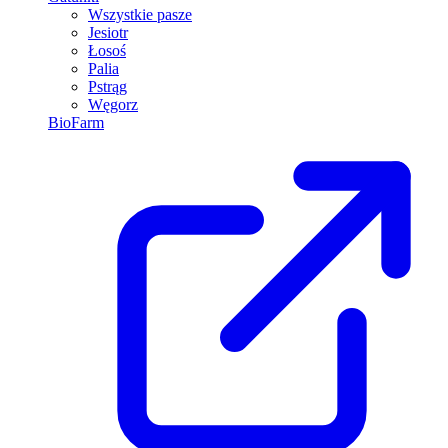
Wszystkie pasze
Jesiotr
Łosoś
Palia
Pstrąg
Węgorz
BioFarm