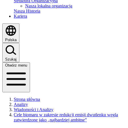
Struktura Organizacyjna
Nasza lokalna organizacja
Nasza Historia
Kariera
Polska
Szukaj
Otwórz menu
Strona główna
Analizy
Wiadomości i Analizy
Cele biomaru w zakresie redukcji emisji dwutlenku węgla
zatwierdzone jako „najbardziej ambitne”