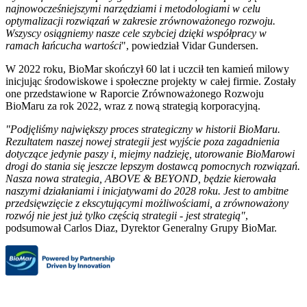
najnowocześniejszymi narzędziami i metodologiami w celu
optymalizacji rozwiązań w zakresie zrównoważonego rozwoju.
Wszyscy osiągniemy nasze cele szybciej dzięki współpracy w
ramach łańcucha wartości
", powiedział Vidar Gundersen.
W 2022 roku, BioMar skończył 60 lat i uczcił ten kamień milowy
inicjując środowiskowe i społeczne projekty w całej firmie. Zostały
one przedstawione w Raporcie Zrównoważonego Rozwoju
BioMaru za rok 2022, wraz z nową strategią korporacyjną.
"Podjęliśmy największy proces strategiczny w historii BioMaru.
Rezultatem naszej nowej strategii jest wyjście poza zagadnienia
dotyczące jedynie paszy i, miejmy nadzieję, utorowanie BioMarowi
drogi do stania się jeszcze lepszym dostawcą pomocnych rozwiązań.
Nasza nowa strategia, ABOVE & BEYOND, będzie kierowała
naszymi działaniami i inicjatywami do 2028 roku. Jest to ambitne
przedsięwzięcie z ekscytującymi możliwościami, a zrównoważony
rozwój nie jest już tylko częścią strategii - jest strategią"
,
podsumował Carlos Diaz, Dyrektor Generalny Grupy BioMar.