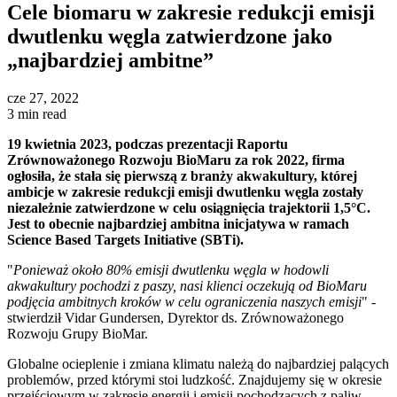
Cele biomaru w zakresie redukcji emisji
dwutlenku węgla zatwierdzone jako
„najbardziej ambitne”
cze 27, 2022
3 min read
19 kwietnia 2023, podczas prezentacji Raportu
Zrównoważonego Rozwoju BioMaru za rok 2022, firma
ogłosiła, że stała się pierwszą z branży akwakultury, której
ambicje w zakresie redukcji emisji dwutlenku węgla zostały
niezależnie zatwierdzone w celu osiągnięcia trajektorii 1,5°C.
Jest to obecnie najbardziej ambitna inicjatywa w ramach
Science Based Targets Initiative (SBTi).
"
Ponieważ około 80% emisji dwutlenku węgla w hodowli
akwakultury pochodzi z paszy, nasi klienci oczekują od BioMaru
podjęcia ambitnych kroków w celu ograniczenia naszych emisji
" -
stwierdził Vidar Gundersen, Dyrektor ds. Zrównoważonego
Rozwoju Grupy BioMar.
Globalne ocieplenie i zmiana klimatu należą do najbardziej palących
problemów, przed którymi stoi ludzkość. Znajdujemy się w okresie
przejściowym w zakresie energii i emisji pochodzących z paliw