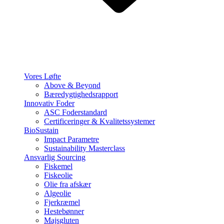
Vores Løfte
Above & Beyond
Bæredygtighedsrapport
Innovativ Foder
ASC Foderstandard
Certificeringer & Kvalitetssystemer
BioSustain
Impact Parametre
Sustainability Masterclass
Ansvarlig Sourcing
Fiskemel
Fiskeolie
Olie fra afskær
Algeolie
Fjerkræmel
Hestebønner
Majsgluten