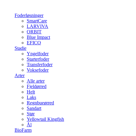
Foderløsninger
SmartCare
LARVIVA
ORBIT
Blue Impact
EFICO
Stadie
Yngelfoder
Starterfoder
Transferfoder
Voksefoder
Arter
Alle arter
Fjeldørred
Helt
Laks
Regnbueørred
Sandart
Stør
Yellowtail Kingfish
Ål
BioFarm