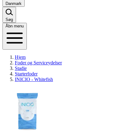
Danmark
Søg
Åbn menu
Hjem
Foder og Serviceydelser
Stadie
Starterfoder
INICIO - Whitefish