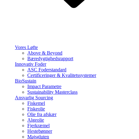
Vores Løfte
Above & Beyond
Bæredygtighedsrapport
Innovativ Foder
ASC Foderstandard
Certificeringer & Kvalitetssystemer
BioSustain
Impact Parametre
Sustainability Masterclass
Ansvarlig Sourcing
Fiskemel
Fiskeolie
Olie fra afskær
Algeolie
Fjerkræmel
Hestebønner
Majsgluten