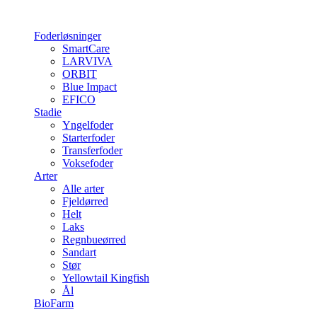
Foderløsninger
SmartCare
LARVIVA
ORBIT
Blue Impact
EFICO
Stadie
Yngelfoder
Starterfoder
Transferfoder
Voksefoder
Arter
Alle arter
Fjeldørred
Helt
Laks
Regnbueørred
Sandart
Stør
Yellowtail Kingfish
Ål
BioFarm