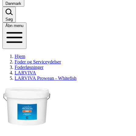
Danmark
Søg
Åbn menu
Hjem
Foder og Serviceydelser
Foderløsninger
LARVIVA
LARVIVA Prowean - Whitefish