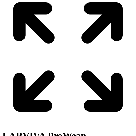
LARVIVA
ProWean