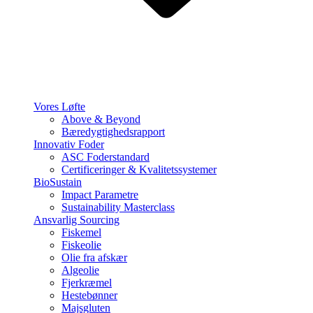
Vores Løfte
Above & Beyond
Bæredygtighedsrapport
Innovativ Foder
ASC Foderstandard
Certificeringer & Kvalitetssystemer
BioSustain
Impact Parametre
Sustainability Masterclass
Ansvarlig Sourcing
Fiskemel
Fiskeolie
Olie fra afskær
Algeolie
Fjerkræmel
Hestebønner
Majsgluten