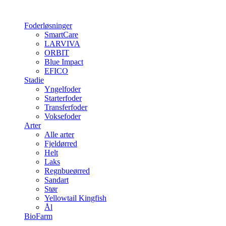
Foderløsninger
SmartCare
LARVIVA
ORBIT
Blue Impact
EFICO
Stadie
Yngelfoder
Starterfoder
Transferfoder
Voksefoder
Arter
Alle arter
Fjeldørred
Helt
Laks
Regnbueørred
Sandart
Stør
Yellowtail Kingfish
Ål
BioFarm