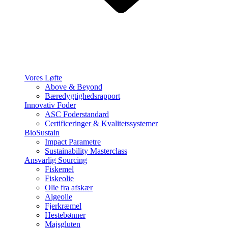
Vores Løfte
Above & Beyond
Bæredygtighedsrapport
Innovativ Foder
ASC Foderstandard
Certificeringer & Kvalitetssystemer
BioSustain
Impact Parametre
Sustainability Masterclass
Ansvarlig Sourcing
Fiskemel
Fiskeolie
Olie fra afskær
Algeolie
Fjerkræmel
Hestebønner
Majsgluten