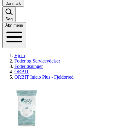
Danmark
Søg
Åbn menu
Hjem
Foder og Serviceydelser
Foderløsninger
ORBIT
ORBIT Inicio Plus - Fjeldørred