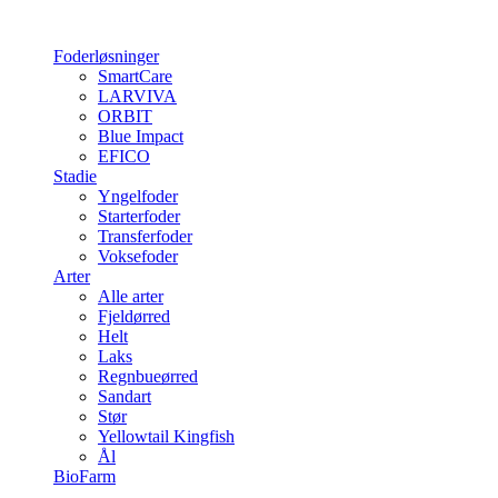
Foderløsninger
SmartCare
LARVIVA
ORBIT
Blue Impact
EFICO
Stadie
Yngelfoder
Starterfoder
Transferfoder
Voksefoder
Arter
Alle arter
Fjeldørred
Helt
Laks
Regnbueørred
Sandart
Stør
Yellowtail Kingfish
Ål
BioFarm