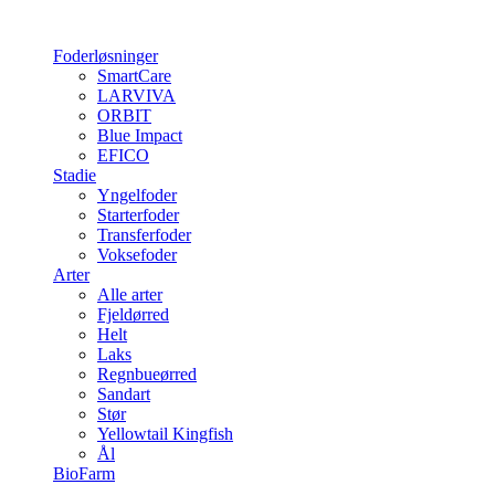
Foderløsninger
SmartCare
LARVIVA
ORBIT
Blue Impact
EFICO
Stadie
Yngelfoder
Starterfoder
Transferfoder
Voksefoder
Arter
Alle arter
Fjeldørred
Helt
Laks
Regnbueørred
Sandart
Stør
Yellowtail Kingfish
Ål
BioFarm