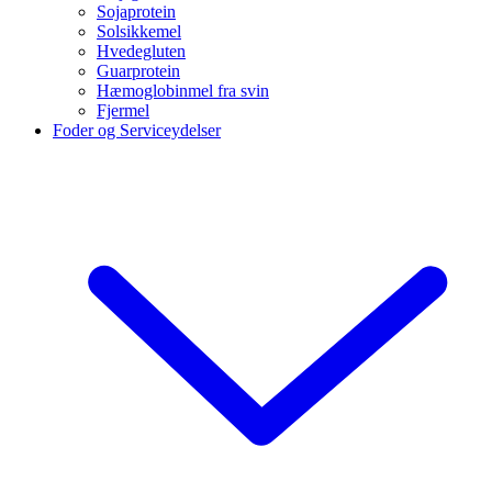
Sojaprotein
Solsikkemel
Hvedegluten
Guarprotein
Hæmoglobinmel fra svin
Fjermel
Foder og Serviceydelser