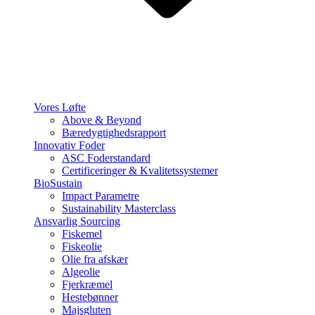
Vores Løfte
Above & Beyond
Bæredygtighedsrapport
Innovativ Foder
ASC Foderstandard
Certificeringer & Kvalitetssystemer
BioSustain
Impact Parametre
Sustainability Masterclass
Ansvarlig Sourcing
Fiskemel
Fiskeolie
Olie fra afskær
Algeolie
Fjerkræmel
Hestebønner
Majsgluten