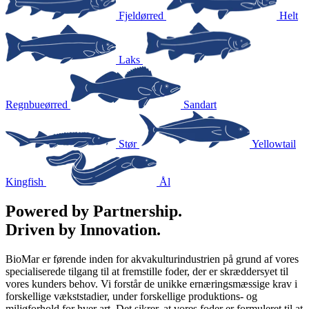
Fjeldørred
Helt
Laks
Regnbueørred
Sandart
Stør
Yellowtail
Kingfish
Ål
Powered by Partnership.
Driven by Innovation.
BioMar er førende inden for akvakulturindustrien på grund af vores
specialiserede tilgang til at fremstille foder, der er skræddersyet til
vores kunders behov. Vi forstår de unikke ernæringsmæssige krav i
forskellige vækststadier, under forskellige produktions- og
miljøforhold for hver art. Det sikrer, at vores foder er formuleret til at