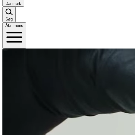
Danmark
Søg
Åbn menu