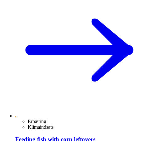
Ernæring
Klimaindsats
Feeding fish with corn leftovers