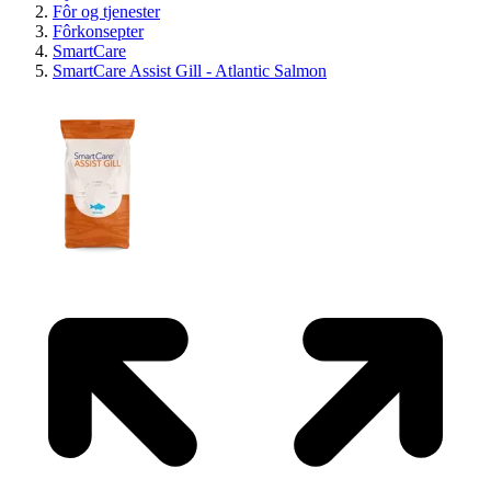
Fôr og tjenester
Fôrkonsepter
SmartCare
SmartCare Assist Gill - Atlantic Salmon