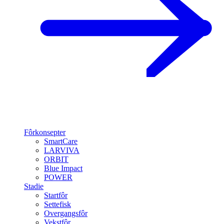
Fôrkonsepter
SmartCare
LARVIVA
ORBIT
Blue Impact
POWER
Stadie
Startfôr
Settefisk
Overgangsfôr
Vekstfôr