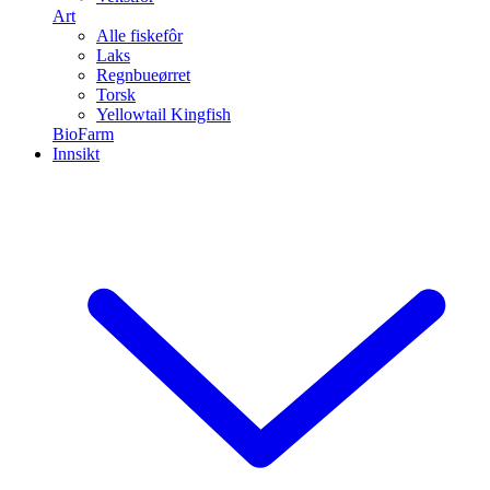
Art
Alle fiskefôr
Laks
Regnbueørret
Torsk
Yellowtail Kingfish
BioFarm
Innsikt